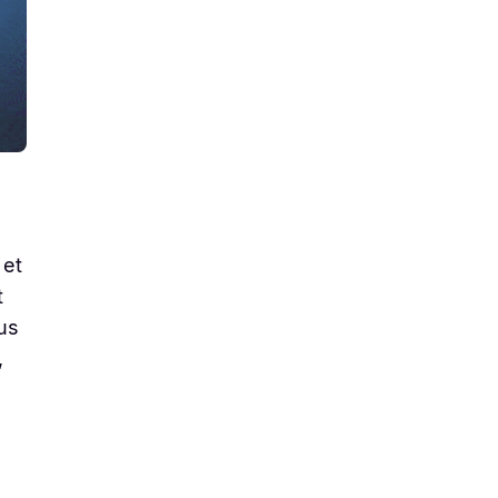
 et
t
ous
,