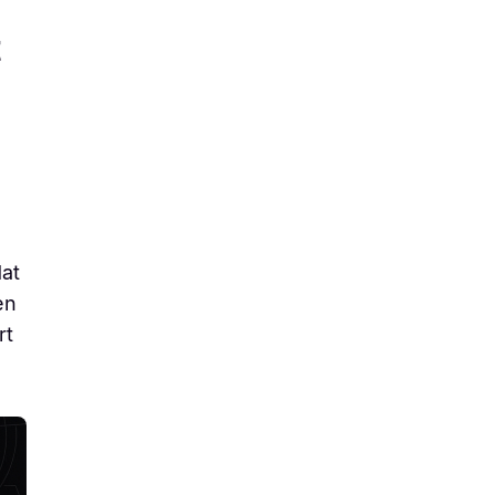
t
dat
en
rt