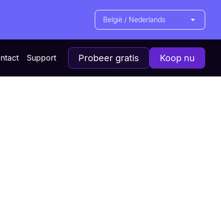
België / Nederlands
ntact
Support
Probeer gratis
Koop nu