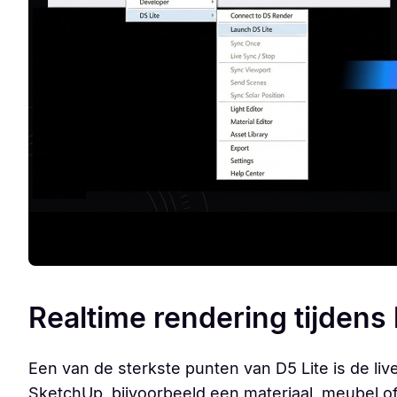
Realtime rendering tijdens
Een van de sterkste punten van D5 Lite is de live
SketchUp, bijvoorbeeld een materiaal, meubel of d