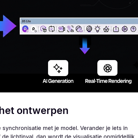
 het ontwerpen
 synchronisatie met je model. Verander je iets in
e lichtinval, dan wordt de visualisatie onmiddellijk