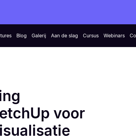
tures
Blog
Galerij
Aan de slag
Cursus
Webinars
Co
ing
ketchUp voor
sualisatie